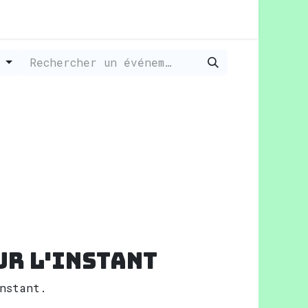
r
ur l'instant
nstant.